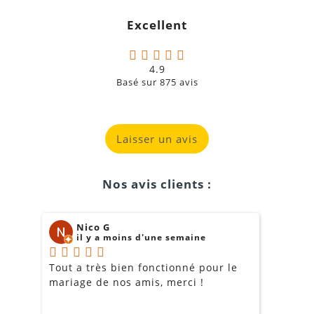
Excellent
4.9
Basé sur
875
avis
Laisser un avis
Nos avis clients :
Nico G
il y a moins d'une semaine
Tout a très bien fonctionné pour le
J
mariage de nos amis, merci !
m
m
o