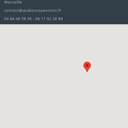
Marseille
contact@audioscopevision.fr
04 84 48 58 58 - 06 11 02 28 84