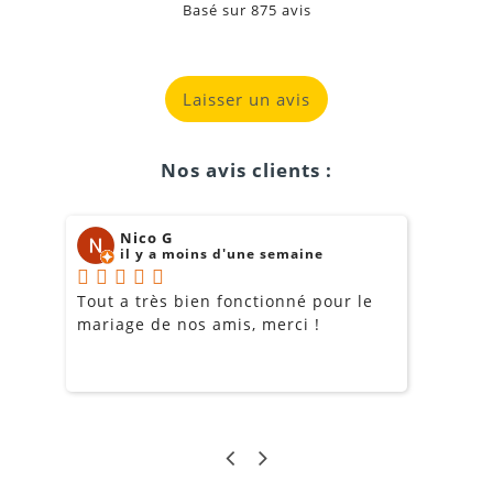
Basé sur
875
avis
Laisser un avis
Nos avis clients :
Nico G
il y a moins d'une semaine
Tout a très bien fonctionné pour le
J
mariage de nos amis, merci !
m
m
o
s
c
g
a