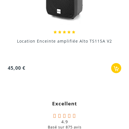
Locat
Donnez votre avis !
tion Enceinte amplifiée Alto TS115A V2
42,00 €
Excellent
4.9
Basé sur
875
avis