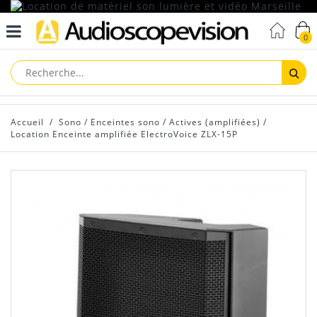
0
Reche
Accueil
/
Sono
/
Enceintes sono
/
Actives (amplifiées)
/
Location Enceinte amplifiée ElectroVoice ZLX-15P