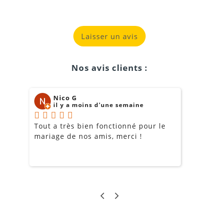
Laisser un avis
Nos avis clients :
Nico G
il y a moins d'une semaine
Tout a très bien fonctionné pour le
J
mariage de nos amis, merci !
m
m
o
s
c
g
a