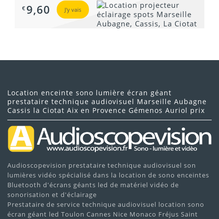
9,60
€
J'y vais
Location enceinte sono lumière écran géant
prestataire technique audiovisuel Marseille Aubagne
Cassis la Ciotat Aix en Provence Gémenos Auriol prix
Audioscopevision prestataire technique audiovisuel son
lumières vidéo spécialisé dans la location de sono enceintes
Bluetooth d'écrans géants led de matériel vidéo de
sonorisation et d'éclairage
Prestataire de service technique audiovisuel location sono
écran géant led Toulon Cannes Nice Monaco Fréjus Saint