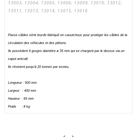
13003, 13004, 13005, 13006, 13009, 13010, 13012,
13011, 13013, 13014, 13015, 13016
Passe câbles série lourde fabriqué en caoutchouc pour protéger les câbles de la
circulation des véhicules et des piétons.
Ils possèdent 4 gorges diamètre ø 35 mm qui se chargent par le dessus via un
capot articulé.
Ils résistent jusqu’à 20 tonnes par essieu.
Longueur : 500 mm
Largeur : 400 mm
Hauteur : 65 mm
Poids : 8 kg
KEVIN
TOP QUALITÉ