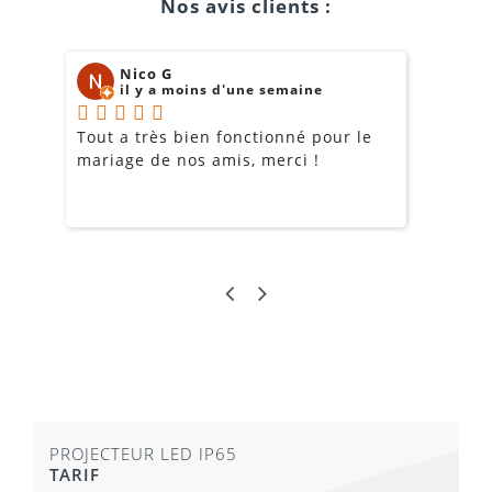
Nos avis clients :
Nico G
il y a moins d'une semaine
Tout a très bien fonctionné pour le
J
mariage de nos amis, merci !
m
m
o
s
c
g
a
PROJECTEUR LED IP65
TARIF