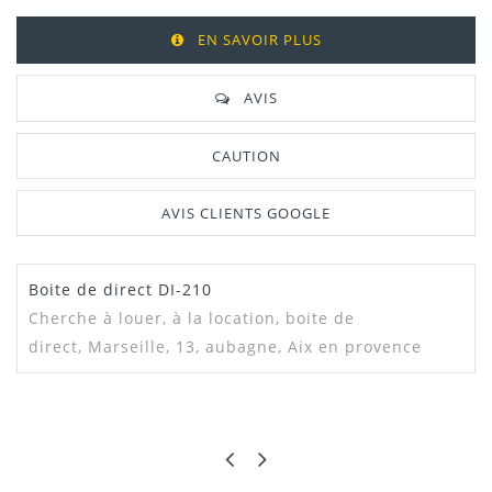
EN SAVOIR PLUS
AVIS
CAUTION
AVIS CLIENTS GOOGLE
Boite de direct DI-210
Cherche à louer, à la location,
boite de
direct, Marseille, 13, aubagne, Aix en provence
MALIK
BIEN
RAS