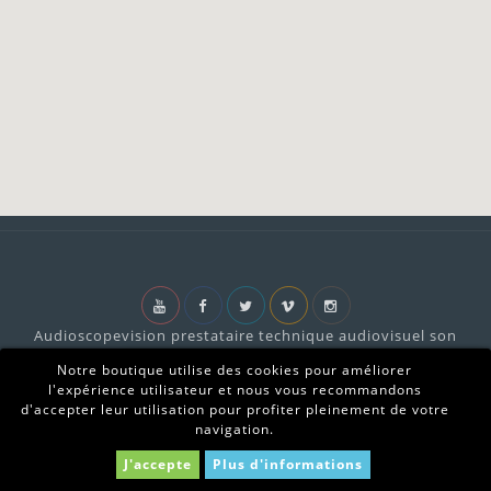
Audioscopevision prestataire technique audiovisuel son
x
lumières vidéo location matériel sono vidéo lumière
Audioscopevision | Sonorisation et
Notre boutique utilise des cookies pour améliorer
Marseille
Ecran LED
l'expérience utilisateur et nous vous recommandons
4.9
d'accepter leur utilisation pour profiter pleinement de votre
Basé sur
875
avis
navigation.
J'accepte
Plus d'informations