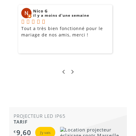
Nico G
il y a moins d'une semaine
Tout a très bien fonctionné pour le
J
mariage de nos amis, merci !
m
m
o
s
c
g
a
PROJECTEUR LED IP65
TARIF
9,60
€
J'y vais